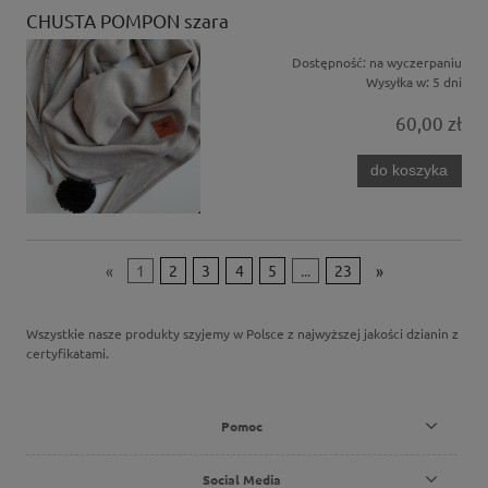
CHUSTA POMPON szara
Dostępność:
na wyczerpaniu
Wysyłka w:
5 dni
60,00 zł
do koszyka
«
1
2
3
4
5
...
23
»
Wszystkie nasze produkty szyjemy w Polsce z najwyższej jakości dzianin z
certyfikatami.
Pomoc
Social Media