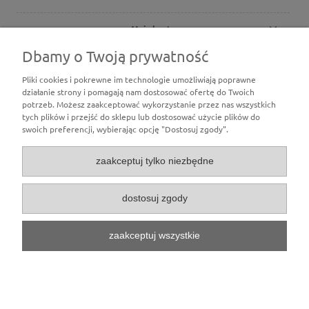
Moje konto
Dbamy o Twoją prywatność
Płatności i dostawa
Pliki cookies i pokrewne im technologie umożliwiają poprawne
działanie strony i pomagają nam dostosować ofertę do Twoich
O nas
potrzeb. Możesz zaakceptować wykorzystanie przez nas wszystkich
tych plików i przejść do sklepu lub dostosować użycie plików do
swoich preferencji, wybierając opcję "Dostosuj zgody".
zaakceptuj tylko niezbędne
dostosuj zgody
zaakceptuj wszystkie
pokaż pełną wersję strony
Sklep internetowy Shoper.pl