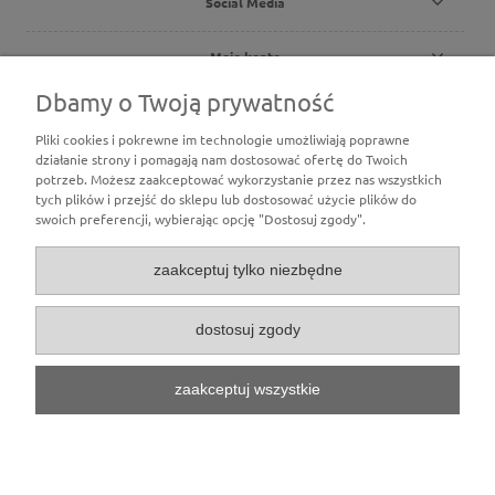
Social Media
Moje konto
Dbamy o Twoją prywatność
Płatności i dostawa
Pliki cookies i pokrewne im technologie umożliwiają poprawne
działanie strony i pomagają nam dostosować ofertę do Twoich
O nas
potrzeb. Możesz zaakceptować wykorzystanie przez nas wszystkich
tych plików i przejść do sklepu lub dostosować użycie plików do
swoich preferencji, wybierając opcję "Dostosuj zgody".
zaakceptuj tylko niezbędne
dostosuj zgody
zaakceptuj wszystkie
pokaż pełną wersję strony