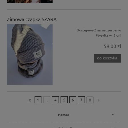
Zimowa czapka SZARA
Dostępność:
na wyczerpaniu
Wysyłka w:
5 dni
59,00 zł
do koszyka
«
1
...
4
5
6
7
8
»
Pomoc