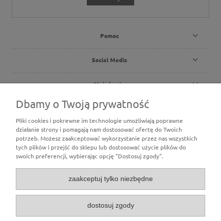
Pomoc
Social Media
Moje konto
Dbamy o Twoją prywatność
Płatności i dostawa
Pliki cookies i pokrewne im technologie umożliwiają poprawne
działanie strony i pomagają nam dostosować ofertę do Twoich
O nas
potrzeb. Możesz zaakceptować wykorzystanie przez nas wszystkich
tych plików i przejść do sklepu lub dostosować użycie plików do
swoich preferencji, wybierając opcję "Dostosuj zgody".
zaakceptuj tylko niezbędne
dostosuj zgody