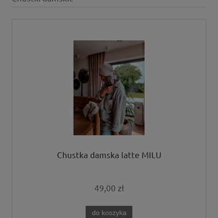
Chustka damska latte MILU
49,00 zł
do koszyka