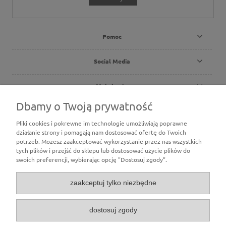
Pomoc
Social Media
Moje konto
Dbamy o Twoją prywatność
Płatności i dostawa
Pliki cookies i pokrewne im technologie umożliwiają poprawne
działanie strony i pomagają nam dostosować ofertę do Twoich
O nas
potrzeb. Możesz zaakceptować wykorzystanie przez nas wszystkich
tych plików i przejść do sklepu lub dostosować użycie plików do
swoich preferencji, wybierając opcję "Dostosuj zgody".
zaakceptuj tylko niezbędne
dostosuj zgody