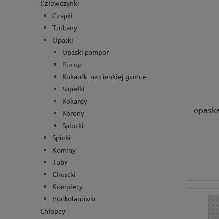
Dziewczynki
Czapki
Turbany
Opaski
Opaski pompon
Pin up
Kokardki na cienkiej gumce
Supełki
Kokardy
opask
Korony
Splotki
Spinki
Kominy
Tuby
Chustki
Komplety
Podkolanówki
Chłopcy