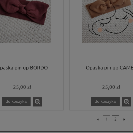
paska pin up BORDO
Opaska pin up CAM
25,00 zł
25,00 zł
do koszyka
do koszyka
«
1
2
»