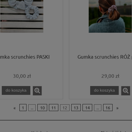
mka scrunchies PASKI
Gumka scrunchies RÓŻ 
30,00 zł
29,00 zł
do koszyka
do koszyka
«
1
...
10
11
12
13
14
...
16
»