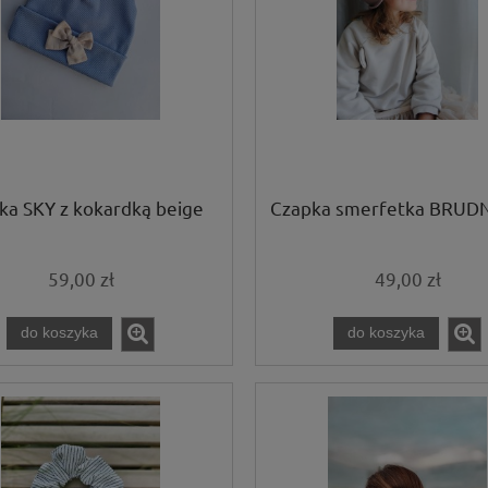
ka SKY z kokardką beige
Czapka smerfetka BRUD
59,00 zł
49,00 zł
do koszyka
do koszyka