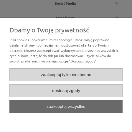
Social Media
Moje konto
Dbamy o Twoją prywatność
Płatności i dostawa
Pliki cookies i pokrewne im technologie umożliwiają poprawne
działanie strony i pomagają nam dostosować ofertę do Twoich
O nas
potrzeb. Możesz zaakceptować wykorzystanie przez nas wszystkich
tych plików i przejść do sklepu lub dostosować użycie plików do
swoich preferencji, wybierając opcję "Dostosuj zgody".
zaakceptuj tylko niezbędne
dostosuj zgody
zaakceptuj wszystkie
pokaż pełną wersję strony