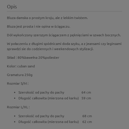
Opis
Bluza damska o prostym kroju, ale z lekkim twistem.
Bluza jest prosta i nie opina w ściągaczu.
Dół wykończony szerszym ściągaczem z pęknięciami w szwach bocznych.
W połaczeniu z długimi spódnicami doda szyku, a z jeansami czy leginsami
sprawdzi sie do codziennych i weekendowych stylizacji.
Skład : 80%bawełna 20%poliester
Kolor: cuban sand
Gramatura 250g
Rozmiar S/M :
Szerokość od pachy do pachy 64 cm
Długość całkowita (mierzona od karku) 59 cm
Rozmiar L/XL :
Szerokość od pachy do pachy 68 cm
Długość całkowita (mierzona od karku) 62 cm