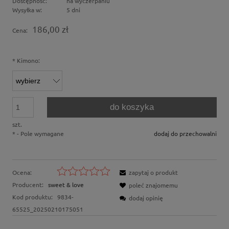
Dostępność:
na wyczerpaniu
Wysyłka w:
5 dni
186,00 zł
Cena:
*
Kimono:
do koszyka
szt.
*
- Pole wymagane
dodaj do przechowalni
Ocena:
zapytaj o produkt
Producent:
sweet & love
poleć znajomemu
Kod produktu:
9834-
dodaj opinię
65525_20250210175051