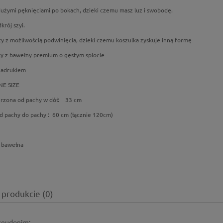
dużymi pęknięciami po bokach, dzieki czemu masz luz i swobodę.
krój szyi.
y z możliwością podwinięcia, dzieki czemu koszulka zyskuje inną formę
yty z bawełny premium o gęstym splocie
nadrukiem
NE SIZE
erzona od pachy w dół: 33 cm
d pachy do pachy : 60 cm (łącznie 120cm)
 bawełna
 produkcie (0)
pseudonim: