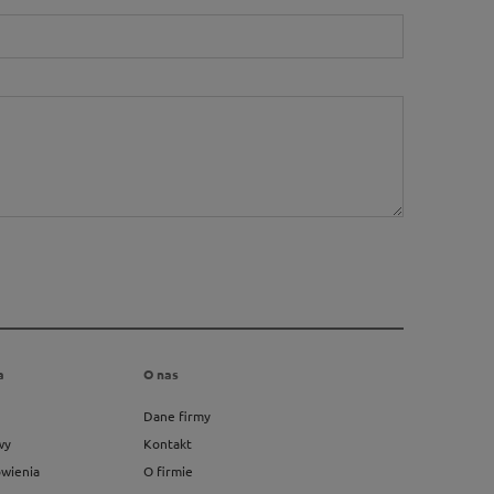
a
O nas
Dane firmy
wy
Kontakt
ówienia
O firmie