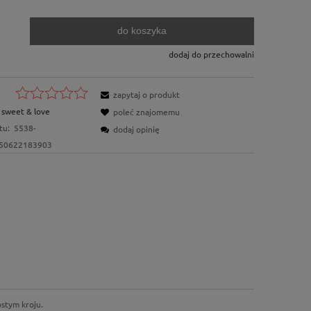
do koszyka
.
dodaj do przechowalni
zapytaj o produkt
sweet & love
poleć znajomemu
tu:
5538-
dodaj opinię
50622183903
ostym kroju.