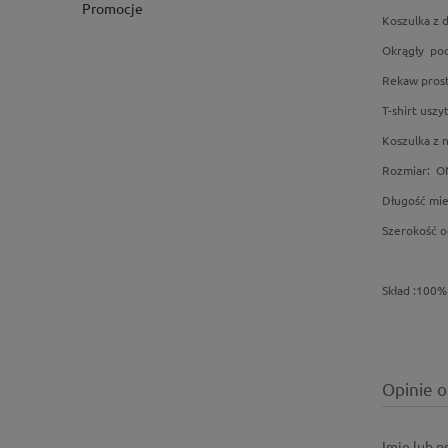
Promocje
Koszulka z 
Okrągły pod
Rekaw prost
T-shirt usz
Koszulka z 
Rozmiar: O
Długość mi
Szerokość o
Skład :100%
Opinie o
Imię lub 